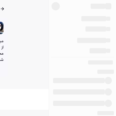
میک
از 
مح
شنا