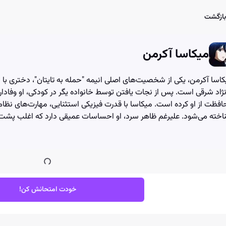
User Account Dialog
Login Dialog
Athena - Chat with AI
Athena - Chat with AI
بازگشت
میکاسا آکرمن
اسا آکرمن، یکی از شخصیت‌های اصلی انیمه "حمله به تایتان"، دختری با مه
نژاد شرقی است. پس از نجات یافتن توسط خانواده یگر در کودکی، او وفادار
افظت از او کرده است. میکاسا با قدرت فیزیکی استثنایی، مهارت‌های ن
خته می‌شود. علیرغم ظاهر سرد، او احساسات عمیقی دارد که اغلب پشت نق
خودت امتحانش کن!