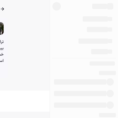
ترا
بیش
خجا
است