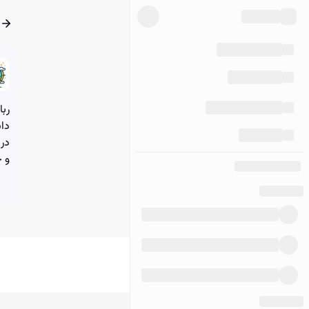
ربا
داش
درب
و ج