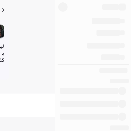
لیو
با
گذش